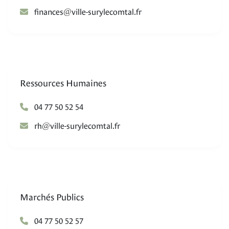
@
secnanif
rf.latmocelyrus-elliv
Ressources Humaines
04 77 50 52 54
@
hr
rf.latmocelyrus-elliv
Marchés Publics
04 77 50 52 57