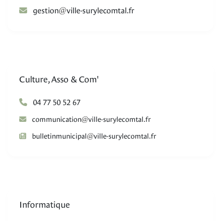
@
noitseg
rf.latmocelyrus-elliv
Culture, Asso & Com'
04 77 50 52 67
@
noitacinummoc
rf.latmocelyrus-elliv
@
lapicinumnitellub
rf.latmocelyrus-elliv
Informatique