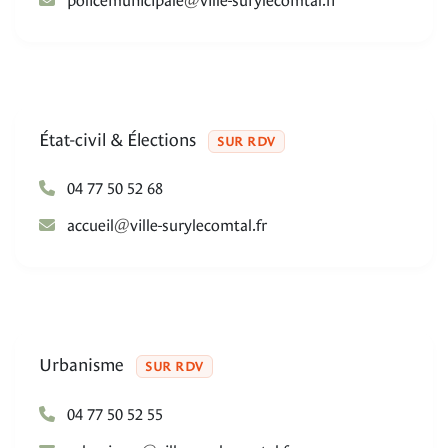
elapicinumecilop
rf.latmocelyrus-elliv
État-civil & Élections
SUR RDV
04 77 50 52 68
@
lieucca
rf.latmocelyrus-elliv
Urbanisme
SUR RDV
04 77 50 52 55