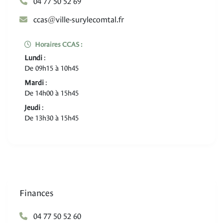
04 77 50 52 69
@
sacc
rf.latmocelyrus-elliv
Horaires CCAS :
Lundi
:
De 09h15 à 10h45
Mardi
:
De 14h00 à 15h45
Jeudi
:
De 13h30 à 15h45
Finances
04 77 50 52 60