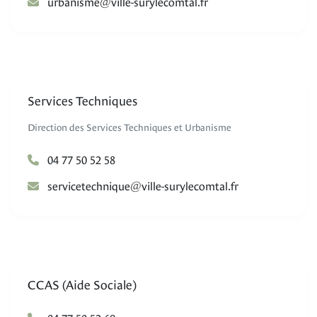
@
emsinabru
rf.latmocelyrus-elliv
Services Techniques
Direction des Services Techniques et Urbanisme
04 77 50 52 58
@
euqinhcetecivres
rf.latmocelyrus-elliv
CCAS (Aide Sociale)