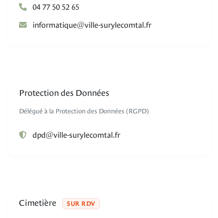
04 77 50 52 65
@
euqitamrofni
rf.latmocelyrus-elliv
Protection des Données
Délégué à la Protection des Données (RGPD)
@
dpd
rf.latmocelyrus-elliv
Cimetière
SUR RDV