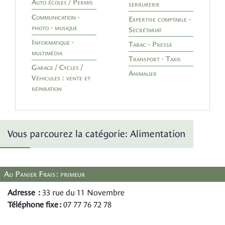
Auto écoles / Permis
serrurerie
Communication -
Expertise comptable -
photo - musique
Secrétariat
Informatique -
Tabac - Presse
multimédia
Transport - Taxis
Garage / Cycles /
Animalier
Véhicules : vente et
réparation
Vous parcourez la catégorie: Alimentation
Au Panier Frais : primeur
Adresse :
33 rue du 11 Novembre
Téléphone fixe :
07 77 76 72 78