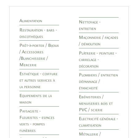
Alimentation
Nettoyage -
entretien
Restauration - bars -
discothèques
Maçonnerie / façades
/ démolition
Prêt-à-porter / Bijoux
/ Accessoires
Plâtrerie - peinture -
/Blanchisserie /
carrelage -
Mercerie
décoration
Esthétique - coiffure
Plombiers / entretien
et autres services à
dépannage /
la personne
étancheité
Equipements de la
Ebénisteries /
maison
menuiseries bois et
PVC / scierie
Paysagiste -
Fleuristes - espaces
Electricité générale -
verts - pompes
climatisation
funèbres
Métallerie /