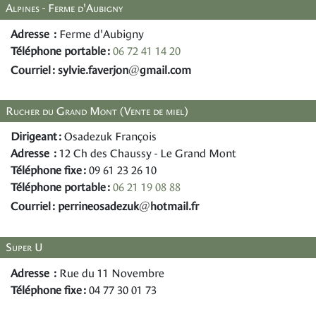
Alpines - Ferme d'Aubigny
Adresse :
Ferme d'Aubigny
Téléphone portable :
06 72 41 14 20
@
Courriel :
nojrevaf.eivlys
moc.liamg
Rucher du Grand Mont (Vente de miel)
Dirigeant :
Osadezuk François
Adresse :
12 Ch des Chaussy - Le Grand Mont
Téléphone fixe :
09 61 23 26 10
Téléphone portable :
06 21 19 08 88
@
Courriel :
kuzedasoenirrep
rf.liamtoh
Super U
Adresse :
Rue du 11 Novembre
Téléphone fixe :
04 77 30 01 73