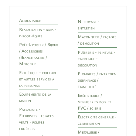
Alimentation
Nettoyage -
entretien
Restauration - bars -
discothèques
Maçonnerie / façades
/ démolition
Prêt-à-porter / Bijoux
/ Accessoires
Plâtrerie - peinture -
/Blanchisserie /
carrelage -
Mercerie
décoration
Esthétique - coiffure
Plombiers / entretien
et autres services à
dépannage /
la personne
étancheité
Equipements de la
Ebénisteries /
maison
menuiseries bois et
PVC / scierie
Paysagiste -
Fleuristes - espaces
Electricité générale -
verts - pompes
climatisation
funèbres
Métallerie /